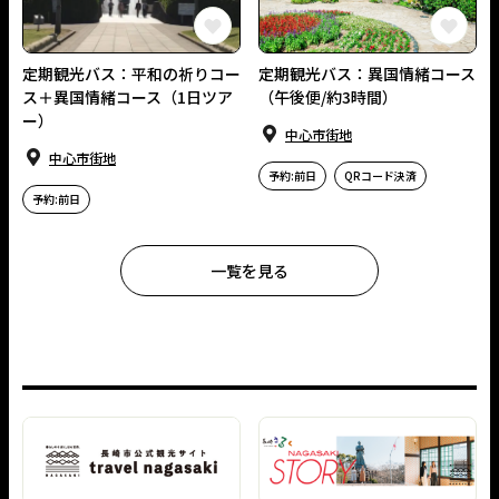
この長崎の体験をお気に入りに
定期観光バス：平和の祈りコー
定期観光バス：異国情緒コース
ス＋異国情緒コース（1日ツア
（午後便/約3時間）
ー）
中⼼市街地
中⼼市街地
予約:前日
QRコード決済
予約:前日
一覧を見る