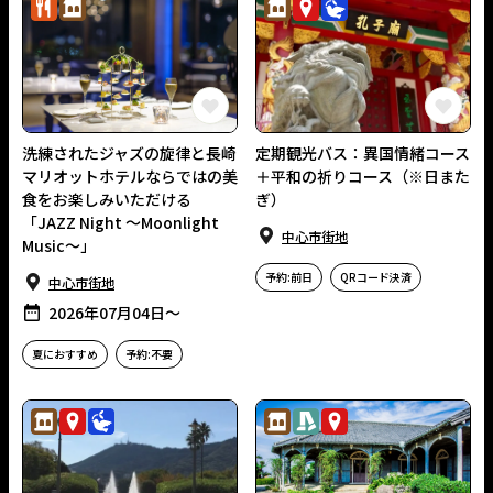
グルメ
歴史・⽂化
歴史・⽂化
観光スポット
平和学習
この長崎の体験をお気に入りに
洗練されたジャズの旋律と長崎
定期観光バス：異国情緒コース
マリオットホテルならではの美
＋平和の祈りコース（※日また
食をお楽しみいただける
ぎ）
「JAZZ Night ～Moonlight
中⼼市街地
Music～」
予約:前日
QRコード決済
中⼼市街地
2026年07月04日〜
夏におすすめ
予約:不要
歴史・⽂化
観光スポット
平和学習
歴史・⽂化
まちあるき
観光スポット