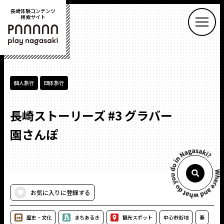
長崎体験コンテンツ
検索サイト
PLAY NAGASAKI
個人旅行
団体旅行
長崎ストーリーズ #3 グラバー
園さんぽ
お気に入りに登録する
歴史・⽂化
まちあるき
観光スポット
中⼼市街地
春