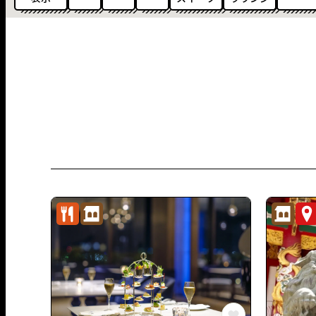
グルメ
歴史・⽂化
この長崎