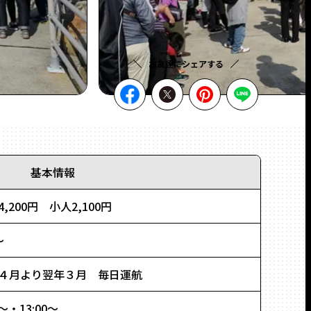
お友達にシェアする
facebookでシェア
Twitterでシェア
ピンタレスト
LIN
基本情報
,200円 小人2,100円
〜
４月より翌年３月 毎日運航
0～・13:00～