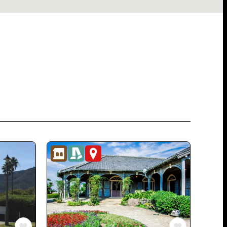
歴史・⽂化
まちあるき
観光スポット
録
この長崎の体験をお気に入りに登録
この長