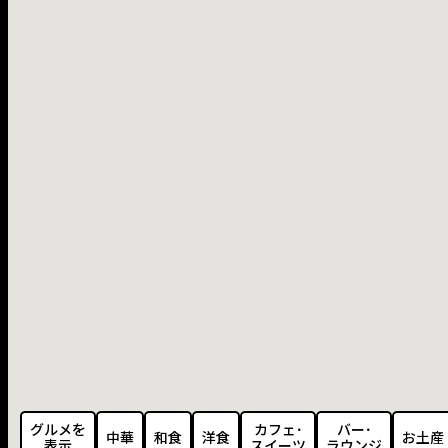
グルメを
カフェ･
バー･
中華
和食
洋食
お土産
表示
スイーツ
ラウンジ