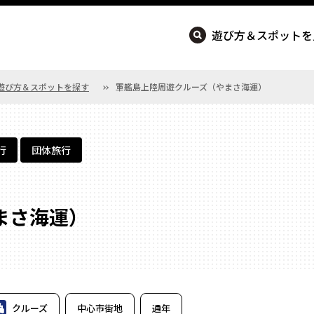
遊び方＆スポットを
PLAY NAGASAKI
遊び方＆スポットを探す
軍艦島上陸周遊クルーズ（やまさ海運）
行
団体旅行
まさ海運）
クルーズ
中⼼市街地
通年