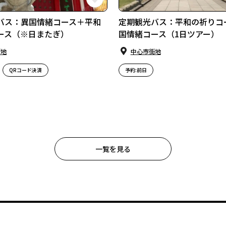
バス：異国情緒コース＋平和
定期観光バス：平和の祈りコ
ース（※日またぎ）
国情緒コース（1日ツアー）
街地
中⼼市街地
QRコード決済
予約:前日
一覧を見る