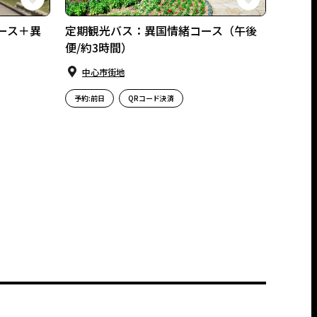
ース＋異
定期観光バス：異国情緒コース（午後
便/約3時間）
中⼼市街地
予約:前日
QRコード決済