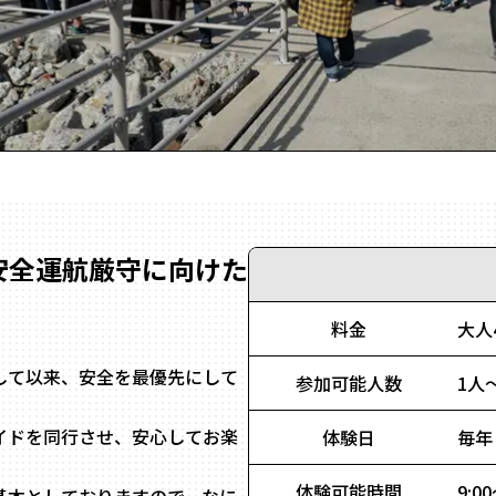
安全運航厳守に向けた
料金
大人4
して以来、安全を最優先にして
参加可能人数
1人
イドを同行させ、安心してお楽
体験日
毎年
体験可能時間
9:0