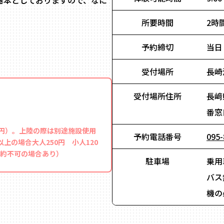
基本としておりますので、なに
所要時間
2時
予約締切
当日
受付場所
長崎
受付場所住所
長﨑
番窓
50円）。上陸の際は別途施設使用
予約電話番号
095-
以上の場合大人250円 小人120
約不可の場合あり）
駐車場
乗用
バス
機の