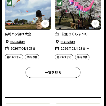
イベント
イベント
この長崎の体験をお気に入りに
長崎ハタ揚げ大会
立山公園さくらまつり
中⼼市街地
中⼼市街地
2026年04月05日
2026年03月27日〜
春におすすめ
予約:不要
春におすすめ
予約:不要
一覧を見る