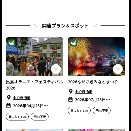
関連プラン＆スポット
イベント
イベント
この長崎の体験をお気に入りに
出島オラニエ・フェスティバル
2026ながさきみなとまつり
2026
中⼼市街地
中⼼市街地
2026年07月25日〜
2026年04月25日〜
夏におすすめ
予約:不要
春におすすめ
予約:不要